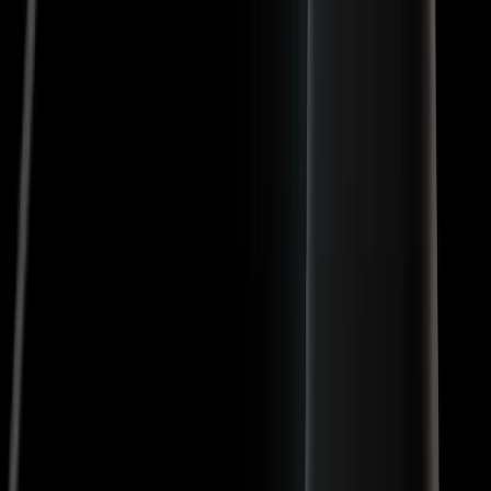
Welche Regelungen gelten für Bonuszahlung?