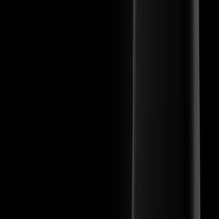
Kann eine Bonuszahlung gepfändet werden?