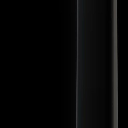
Ist Bonuszahlung gesetzlich vorgeschrieben?