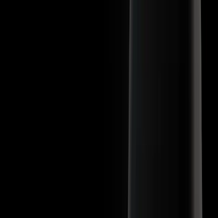
Wie hoch ist die Bonuszahlung bei barmer?