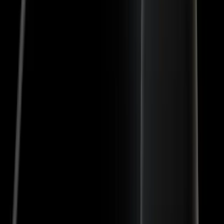
Wann ist eine Bonuszahlung steuerfrei?