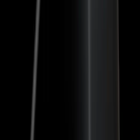
Lexikon
Abmahnung: Definition, Rechtliches & Rechte
Mehr erfahren
→
Lexikon
Generation Alpha: Definition, Geburtsjahrgänge &
Bedeutung
Mehr erfahren
→
Lexikon
Remote Work: Definition, Rechtliches & Praxis für
HR
Mehr erfahren
→
Seite 1 von 12
Seite 2 von 12
Seite 3 von 12
Seite 4 von 12