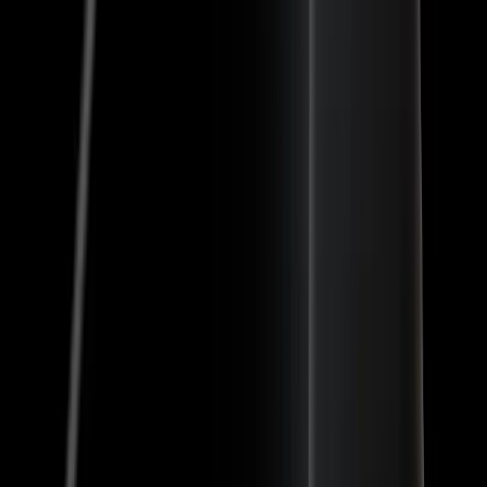
Wie berechnet man Bonuszahlung?