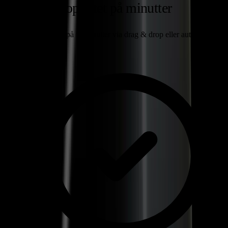
Vagtplaner oprettet på
minutter
Opret din vagtplan på få minutter via drag & drop eller automatisk
med vores AI.