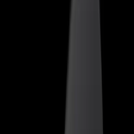
Bruges dagligt af
2.500+ virksomheder
Nano
– din AI-agent i
Ordio
i
72+ brancher
Åbn menu
Funktioner
AI-agent
Ny
Priser