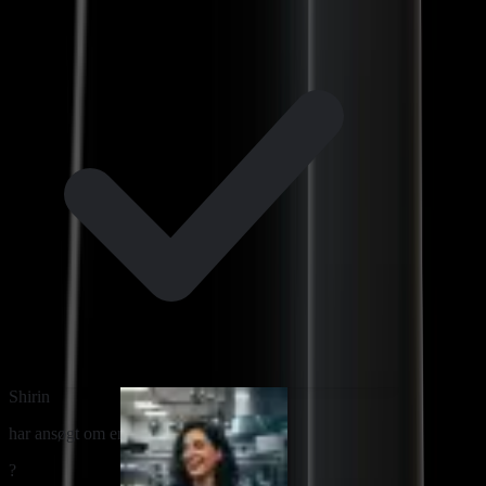
Shirin
har ansøgt om en vagt
?