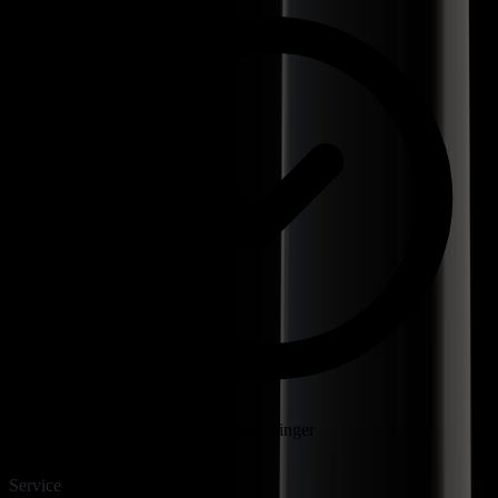
9:41
Godmorgen Zoe 👋
Tirsdag 10. marts
Service
08:00 – 16:00
Lindenstube · Stueetage
Mere kontrol over dine omkostninger
Zoe
iOS & Android
Dine opgaver
Service