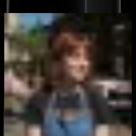
Vagtplan-appen, der
inspirerer
dit team
Så snart du offentliggør vagtplanen, modtager alle medarbejdere en
push-besked. Ikke mere udskrivning, ikke mere videresendelse.