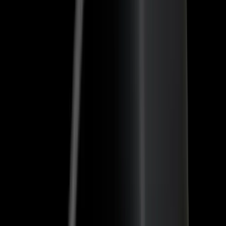
Vagtplanlægningskaos hører fortiden til. Med Ordio foregår
alle processer i forbindelse med vagtplanlægning,
tidsregistrering og kommunikation i én app.
Op til 40 % mindre indsats i planlægningen
Ordio reducerer det manuelle planlægningsarbejde til et
minimum - gennem smarte processer, drag & drop og kunstig
intelligens.
Overarbejde og grænser vises automatisk
Ordio kontrollerer automatisk overarbejde og
arbejdstidsgrænser og opdager planlægningsfejl, før de opstår.