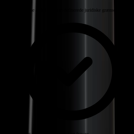
Undgåelse af fejl gennem definerede juridiske grænser
Oversigt over tilgængelighed og fravær