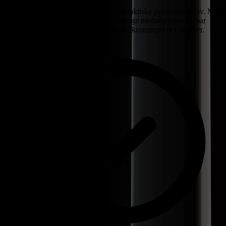
Planlæg ikke kun vagter, men også dit faktiske personalebehov. Med
Ordio kan du til enhver tid se, hvor mange medarbejdere du har
brug for pr. vagt, og hvilke personaleomkostninger der påløber.