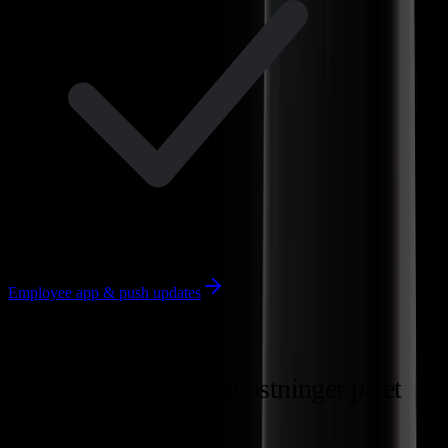
Employee app & push updates
Personalekrav og omkostninger
på et
øjeblik