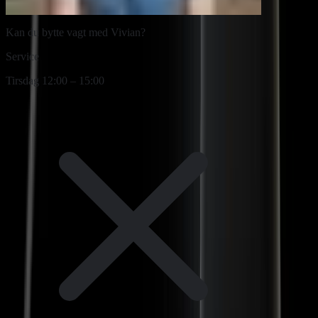
Hej Ben
Kan du bytte vagt med Vivian?
Service
Tirsdag 12:00 – 15:00