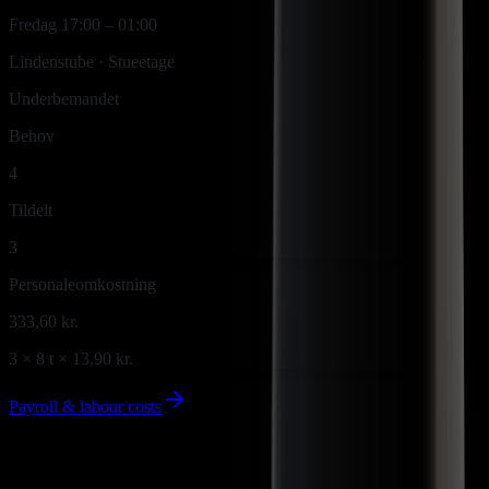
Fredag 17:00 – 01:00
Lindenstube · Stueetage
Underbemandet
Behov
4
Tildelt
Start kaffemaskine
08:30
3
Personaleomkostning
333,60 kr.
Hej team
Nu
3 × 8 t × 13,90 kr.
Vagtplanen for næste uge er offentliggjort. Angiv venligst
jeres rådighed!
Payroll & labour costs
Shirin