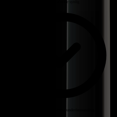
Mål vs. faktisk bemanding direkte synlig
Undgå overbemanding, forebyg underbemanding