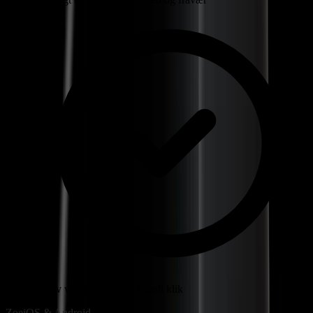
Udgiv vagtplan med et enkelt klik
Zoe
iOS & Android