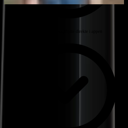
Anmod om og godkend vagtbytte direkte i appen